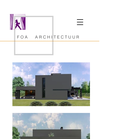
F O A A R C H I T E C T U U R